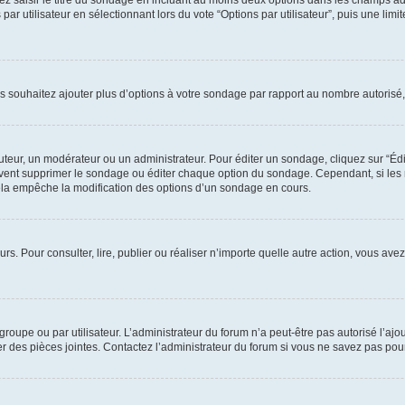
ez saisir le titre du sondage en incluant au moins deux options dans les champs a
r utilisateur en sélectionnant lors du vote “Options par utilisateur”, puis une lim
us souhaitez ajouter plus d’options à votre sondage par rapport au nombre autorisé,
ur, un modérateur ou un administrateur. Pour éditer un sondage, cliquez sur “Édite
peuvent supprimer le sondage ou éditer chaque option du sondage. Cependant, si les
ela empêche la modification des options d’un sondage en cours.
eurs. Pour consulter, lire, publier ou réaliser n’importe quelle autre action, vous 
groupe ou par utilisateur. L’administrateur du forum n’a peut-être pas autorisé l’aj
rer des pièces jointes. Contactez l’administrateur du forum si vous ne savez pas po