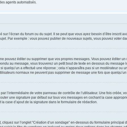
 des agents automatisés.
 sur l’écran du forum ou du sujet. Il se peut que vous ayez besoin d’être inscrit a
ujet. Par exemple : vous pouvez publier de nouveaux sujets, vous pouvez voter da
ne pouvez éditer ou supprimer que vos propres messages. Vous pouvez éditer un 
répondu au message, vous trouverez un petit bout de texte en dessous du message
e si quelqu’un a effectué une réponse ; cela n’apparaîtra pas si un modérateur ou u
es utilisateurs normaux ne peuvent pas supprimer de message une fois que quelqu’un
ar l’intermédiaire de votre panneau de contrôle de l’utilisateur. Une fois créée, 
jouter une signature par défaut sur tous vos messages en cochant la case appropriée
la case d’ajout de la signature dans le formulaire de rédaction.
cliquez sur l’onglet “Création d’un sondage” en-dessous du formulaire principal de 