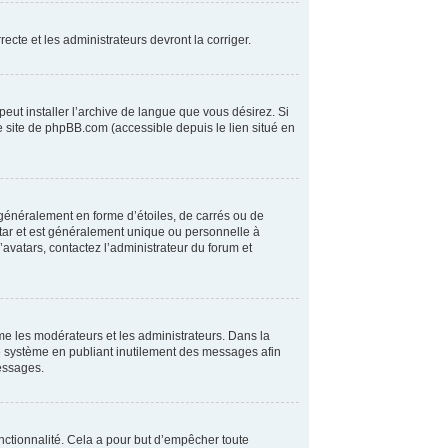
ecte et les administrateurs devront la corriger.
peut installer l’archive de langue que vous désirez. Si
le site de phpBB.com (accessible depuis le lien situé en
 généralement en forme d’étoiles, de carrés ou de
atar et est généralement unique ou personnelle à
d’avatars, contactez l’administrateur du forum et
me les modérateurs et les administrateurs. Dans la
ce système en publiant inutilement des messages afin
essages.
fonctionnalité. Cela a pour but d’empêcher toute