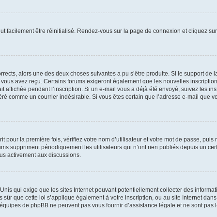
ut facilement être réinitialisé. Rendez-vous sur la page de connexion et cliquez su
corrects, alors une des deux choses suivantes a pu s’être produite. Si le support de
e vous avez reçu. Certains forums exigeront également que les nouvelles inscriptio
it affichée pendant l’inscription. Si un e-mail vous a déjà été envoyé, suivez les in
déré comme un courrier indésirable. Si vous êtes certain que l’adresse e-mail que vo
 pour la première fois, vérifiez votre nom d’utilisateur et votre mot de passe, puis 
 suppriment périodiquement les utilisateurs qui n’ont rien publiés depuis un certai
plus activement aux discussions.
s-Unis qui exige que les sites Internet pouvant potentiellement collecter des infor
 sûr que cette loi s’applique également à votre inscription, ou au site Internet dan
s équipes de phpBB ne peuvent pas vous fournir d’assistance légale et ne sont pas