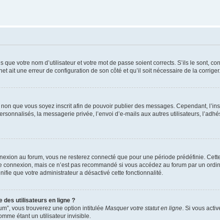
 que votre nom d’utilisateur et votre mot de passe soient corrects. S’ils le sont, co
net ait une erreur de configuration de son côté et qu’il soit nécessaire de la corriger
ou non que vous soyez inscrit afin de pouvoir publier des messages. Cependant, l’in
sonnalisés, la messagerie privée, l’envoi d’e-mails aux autres utilisateurs, l’adhé
nexion au forum, vous ne resterez connecté que pour une période prédéfinie. Cette
re connexion, mais ce n’est pas recommandé si vous accédez au forum par un ordina
nifie que votre administrateur a désactivé cette fonctionnalité.
 des utilisateurs en ligne ?
um”, vous trouverez une option intitulée
Masquer votre statut en ligne
. Si vous acti
me étant un utilisateur invisible.