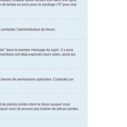
déquats, chaque option devant être dans une ligne
ite de temps en jours pour le sondage (“0” pour une
 contactez l’administrateur du forum.
r” dans le premier message du sujet ; il y aura
 membres ont déjà exprimés leurs votes, seuls les
avez besoin de permissions spéciales. Contactez un
out de pièces jointes dans le forum auquel vous
urquoi vous ne pouvez pas insérer de pièces jointes.