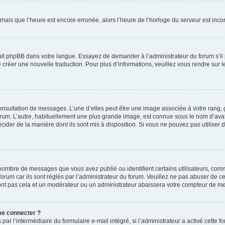
 mais que l’heure est encore erronée, alors l’heure de l’horloge du serveur est incorr
duit phpBB dans votre langue. Essayez de demander à l’administrateur du forum s’il 
de créer une nouvelle traduction. Pour plus d’informations, veuillez vous rendre sur 
 consultation de messages. L’une d’elles peut être une image associée à votre rang,
 forum. L’autre, habituellement une plus grande image, est connue sous le nom d’av
décider de la manière dont ils sont mis à disposition. Si vous ne pouvez pas utiliser 
 nombre de messages que vous avez publié ou identifient certains utilisateurs, com
forum car ils sont réglés par l’administrateur du forum. Veuillez ne pas abuser de 
ont pas cela et un modérateur ou un administrateur abaissera votre compteur de m
 me connecter ?
 par l’intermédiaire du formulaire e-mail intégré, si l’administrateur a activé cette 