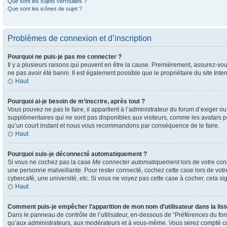
Que sont les sujets verrouillés ?
Que sont les icônes de sujet ?
Problèmes de connexion et d’inscription
Pourquoi ne puis-je pas me connecter ?
Il y a plusieurs raisons qui peuvent en être la cause. Premièrement, assurez-vous
ne pas avoir été banni. Il est également possible que le propriétaire du site Inter
Haut
Pourquoi ai-je besoin de m’inscrire, après tout ?
Vous pouvez ne pas le faire, il appartient à l’administrateur du forum d’exiger 
supplémentaires qui ne sont pas disponibles aux visiteurs, comme les avatars per
qu’un court instant et nous vous recommandons par conséquence de le faire.
Haut
Pourquoi suis-je déconnecté automatiquement ?
Si vous ne cochez pas la case
Me connecter automatiquement
lors de votre con
une personne malveillante. Pour rester connecté, cochez cette case lors de vot
cybercafé, une université, etc. Si vous ne voyez pas cette case à cocher, cela sig
Haut
Comment puis-je empêcher l’apparition de mon nom d’utilisateur dans la liste
Dans le panneau de contrôle de l’utilisateur, en-dessous de “Préférences du for
qu’aux administrateurs, aux modérateurs et à vous-même. Vous serez compté com