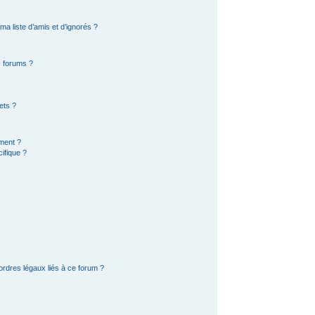
a liste d’amis et d’ignorés ?
s forums ?
ets ?
ement ?
ifique ?
ordres légaux liés à ce forum ?