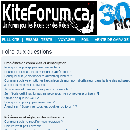
FULL KITE
|
ESSAIS - TESTS
|
VOYAGES
|
FOIL
|
VENTE DE GARAGE
Foire aux questions
Problèmes de connexion et d’inscription
Pourquoi ne puis-je pas me connecter ?
Pourquoi ai-je besoin de m’inscrire, après tout ?
Pourquoi suis-je déconnecté automatiquement ?
Comment puis-je empêcher l’apparition de mon nom d’utilisateur dans la liste des utilisateu
J’ai perdu mon mot de passe !
Je suis inscrit mais ne peux pas me connecter !
Je m’étais déjà inscrit mais ne peux plus me connecter à présent ?!
Qu’est-ce que la COPPA ?
Pourquoi ne puis-je pas m’inscrire ?
À quoi sert “Supprimer tous les cookies du forum” ?
Préférences et réglages des utilisateurs
Comment puis-je modifier mes réglages ?
L’heure n’est pas correcte !