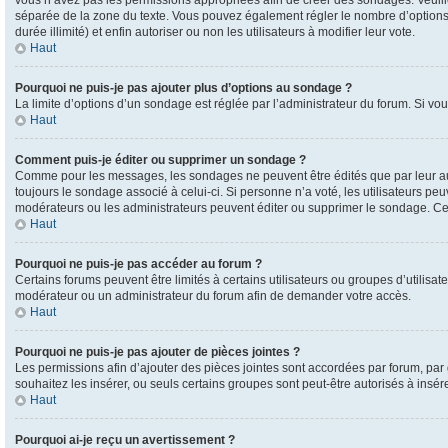
vous n’avez pas les permissions appropriées afin de créer des sondages. Veuill
séparée de la zone du texte. Vous pouvez également régler le nombre d’options pa
durée illimité) et enfin autoriser ou non les utilisateurs à modifier leur vote.
Haut
Pourquoi ne puis-je pas ajouter plus d’options au sondage ?
La limite d’options d’un sondage est réglée par l’administrateur du forum. Si vo
Haut
Comment puis-je éditer ou supprimer un sondage ?
Comme pour les messages, les sondages ne peuvent être édités que par leur aute
toujours le sondage associé à celui-ci. Si personne n’a voté, les utilisateurs 
modérateurs ou les administrateurs peuvent éditer ou supprimer le sondage. C
Haut
Pourquoi ne puis-je pas accéder au forum ?
Certains forums peuvent être limités à certains utilisateurs ou groupes d’utilisat
modérateur ou un administrateur du forum afin de demander votre accès.
Haut
Pourquoi ne puis-je pas ajouter de pièces jointes ?
Les permissions afin d’ajouter des pièces jointes sont accordées par forum, par 
souhaitez les insérer, ou seuls certains groupes sont peut-être autorisés à insé
Haut
Pourquoi ai-je reçu un avertissement ?