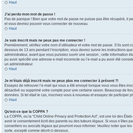
Haut
J’ai perdu mon mot de passe !
Pas de panique ! Bien que votre mot de passe ne puisse pas être récupéré, il pe
et vous devriez pouvoir vous connecter de nouveau.
Haut
Je suis inscrit mais ne peux pas me connecter !
Premièrement, vérifiez votre nom d’utilisateur et votre mot de passe. S’ils sont 
dessous de 13 ans pendant l’inscription, vous devrez suivre les instructions qu
administrateur, avant que vous puissiez ouvrir une session ; cette information éta
pu avoir spécifié une adresse e-mail incorrecte ou l’e-mail a pu avoir été consi
un administrateur.
Haut
Je m’étais déjà inscrit mais ne peux plus me connecter à présent ?!
Essayez de retrouver l’e-mail qui vous a été envoyé lorsque vous vous êtes inscrit
désactivé ou supprimé votre compte pour une certaine raison. Beaucoup de forums
données. Si tel était le cas, inscrivez-vous à nouveau et essayez de participer 
Haut
Qu’est-ce que la COPPA ?
La COPPA, ou la “Child Online Privacy and Protection Act”, est une loi des État
avoir le consentement écrit des parents ou des tuteurs légaux. Si vous n’êtes pas
conseillers ou avocats légaux qui pourront vous informer. Veuillez noter que le
sorte, excepté comme décrit ci-dessous.