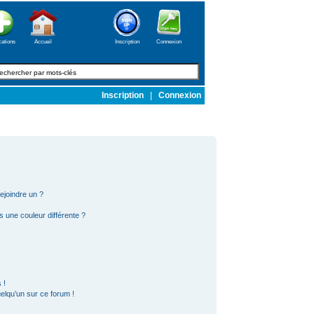
cations
Accueil
Inscription
Connexion
Inscription
|
Connexion
ejoindre un ?
s une couleur différente ?
 !
elqu’un sur ce forum !