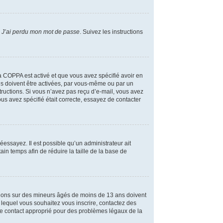
r
J’ai perdu mon mot de passe
. Suivez les instructions
 la COPPA est activé et que vous avez spécifié avoir en
ns doivent être activées, par vous-même ou par un
structions. Si vous n’avez pas reçu d’e-mail, vous avez
us avez spécifié était correcte, essayez de contacter
réessayez. Il est possible qu’un administrateur ait
n temps afin de réduire la taille de la base de
mations sur des mineurs âgés de moins de 13 ans doivent
s lequel vous souhaitez vous inscrire, contactez des
 le contact approprié pour des problèmes légaux de la