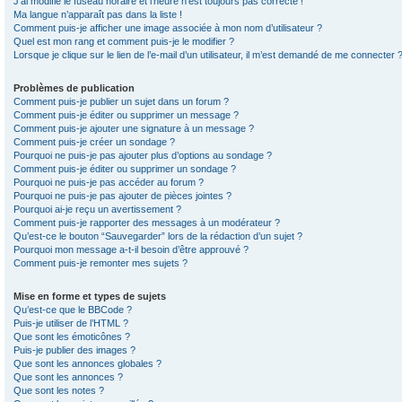
J’ai modifié le fuseau horaire et l’heure n’est toujours pas correcte !
Ma langue n’apparaît pas dans la liste !
Comment puis-je afficher une image associée à mon nom d’utilisateur ?
Quel est mon rang et comment puis-je le modifier ?
Lorsque je clique sur le lien de l’e-mail d’un utilisateur, il m’est demandé de me connecter 
Problèmes de publication
Comment puis-je publier un sujet dans un forum ?
Comment puis-je éditer ou supprimer un message ?
Comment puis-je ajouter une signature à un message ?
Comment puis-je créer un sondage ?
Pourquoi ne puis-je pas ajouter plus d’options au sondage ?
Comment puis-je éditer ou supprimer un sondage ?
Pourquoi ne puis-je pas accéder au forum ?
Pourquoi ne puis-je pas ajouter de pièces jointes ?
Pourquoi ai-je reçu un avertissement ?
Comment puis-je rapporter des messages à un modérateur ?
Qu’est-ce le bouton “Sauvegarder” lors de la rédaction d’un sujet ?
Pourquoi mon message a-t-il besoin d’être approuvé ?
Comment puis-je remonter mes sujets ?
Mise en forme et types de sujets
Qu’est-ce que le BBCode ?
Puis-je utiliser de l’HTML ?
Que sont les émoticônes ?
Puis-je publier des images ?
Que sont les annonces globales ?
Que sont les annonces ?
Que sont les notes ?