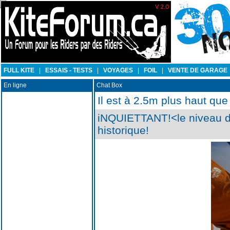
FULL KITE
|
ESSAIS - TESTS
|
VOYAGES
|
FOIL
|
VENTE DE GARAGE
En ligne
Chat Box
Il est à 2.5m plus haut que
iNQUIETTANT!<le niveau de
historique!