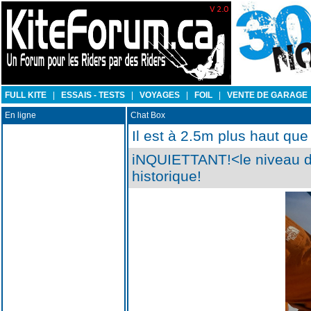
FULL KITE
|
ESSAIS - TESTS
|
VOYAGES
|
FOIL
|
VENTE DE GARAGE
En ligne
Chat Box
Il est à 2.5m plus haut que
iNQUIETTANT!<le niveau de
historique!