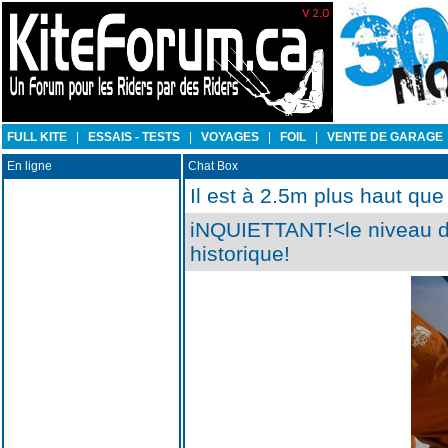
FULL KITE
|
ESSAIS - TESTS
|
VOYAGES
|
FOIL
|
VENTE DE GARAGE
En ligne
Chat Box
Il est à 2.5m plus haut que
iNQUIETTANT!<le niveau de
historique!