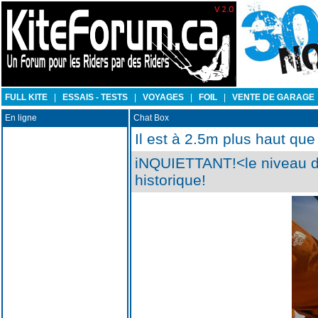
FULL KITE
|
ESSAIS - TESTS
|
VOYAGES
|
FOIL
|
VENTE DE GARAGE
En ligne
Chat Box
Il est à 2.5m plus haut que
iNQUIETTANT!<le niveau de
historique!