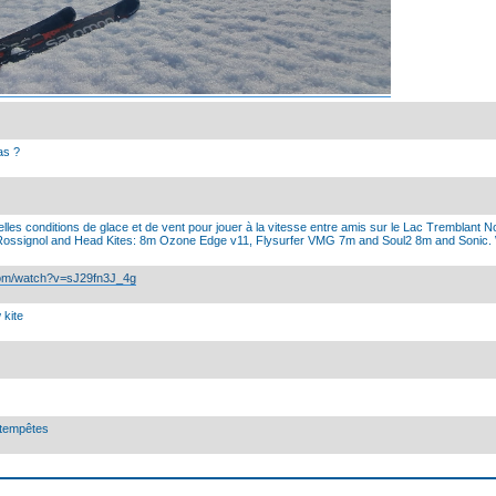
as ?
lles conditions de glace et de vent pour jouer à la vitesse entre amis sur le Lac Tremblant 
 Rossignol and Head Kites: 8m Ozone Edge v11, Flysurfer VMG 7m and Soul2 8m and Sonic.
com/watch?v=sJ29fn3J_4g
 kite
x tempêtes