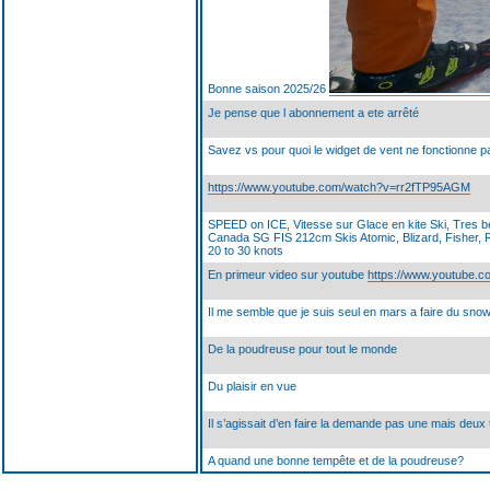
Bonne saison 2025/26
Je pense que l abonnement a ete arrêté
Savez vs pour quoi le widget de vent ne fonctionne p
https://www.youtube.com/watch?v=rr2fTP95AGM
SPEED on ICE, Vitesse sur Glace en kite Ski, Tres be
Canada SG FIS 212cm Skis Atomic, Blizard, Fisher,
20 to 30 knots
En primeur video sur youtube
https://www.youtube.
Il me semble que je suis seul en mars a faire du snow
De la poudreuse pour tout le monde
Du plaisir en vue
Il s’agissait d’en faire la demande pas une mais deu
A quand une bonne tempête et de la poudreuse?