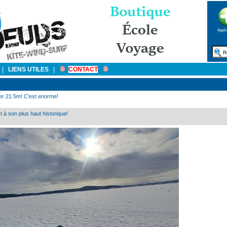
Appli
|
LIENS UTILES
|
CONTACT
nier 21.5m! C'est enorme!
 à son plus haut historique!